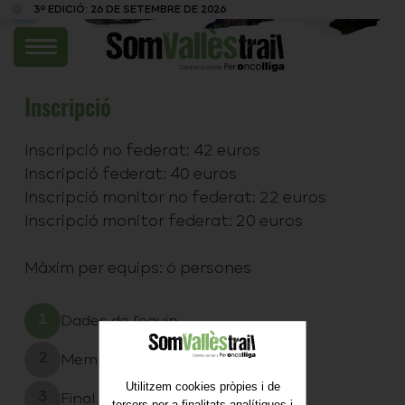
3º EDICIÓ: 26 DE SETEMBRE DE 2026
Inscripció
Inscripció no federat: 42 euros
Inscripció federat: 40 euros
Inscripció monitor no federat: 22 euros
Inscripció monitor federat: 20 euros
Màxim per equips: 6 persones
1
Dades de l'equip
2
Membres
Utilitzem cookies pròpies i de
3
Final
tercers per a finalitats analítiques i