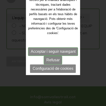
tècniques, tractant dades
necessàries per a l'elaboració de
perfils basats en els teus hàbits de
L'equip s'ha inscrit ja a aquesta edició?
*
navegació. Pots obtenir més
informació i configurar les teves
- NO, sóc el capità i inscric un NOU EQUIP
preferències des de 'Configuració de
cookies'.
- SÍ, m'afegeixo a un equip ja inscrit en
aquesta edició
Acceptar i seguir navegant
Refusar
ANTERIOR
SEGÜENT
Configuració de cookies
info@somvallestrail.cat
Avís legal